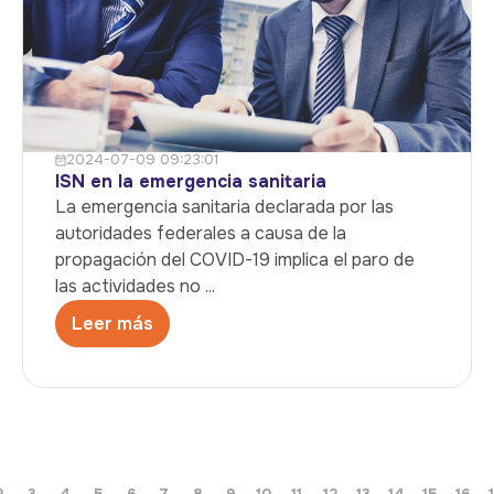
2024-07-09 09:23:01
ISN en la emergencia sanitaria
La emergencia sanitaria declarada por las
autoridades federales a causa de la
propagación del COVID-19 implica el paro de
las actividades no ...
Leer más
2
3
4
5
6
7
8
9
10
11
12
13
14
15
16