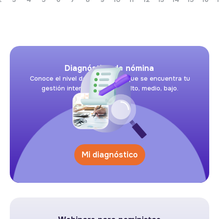
Diagnóstico de nómina
Conoce el nivel de riesgo en el que se encuentra tu
gestión interna de nómina: alto, medio, bajo.
Mi diagnóstico