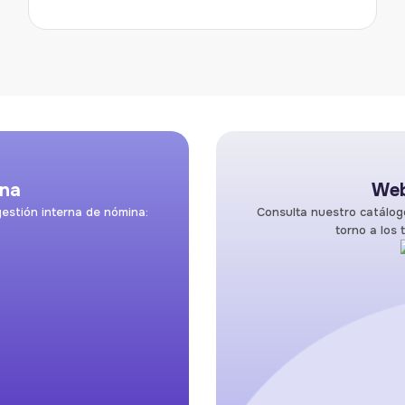
ina
Web
gestión interna de nómina:
Consulta nuestro catálogo
torno a los