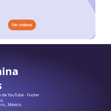
Ver videos
mina
s
ro., México.